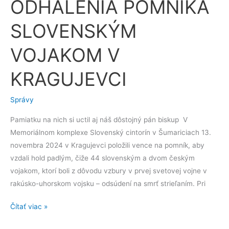
ODHALENIA POMNÍKA
ODHALENIA
POMNÍKA
SLOVENSKÝM
SLOVENSKÝM
VOJAKOM
VOJAKOM V
V
KRAGUJEVCI
KRAGUJEVCI
Správy
Pamiatku na nich si uctil aj náš dôstojný pán biskup V
Memoriálnom komplexe Slovenský cintorín v Šumariciach 13.
novembra 2024 v Kragujevci položili vence na pomník, aby
vzdali hold padlým, čiže 44 slovenským a dvom českým
vojakom, ktorí boli z dôvodu vzbury v prvej svetovej vojne v
rakúsko-uhorskom vojsku – odsúdení na smrť strieľaním. Pri
Čítať viac »