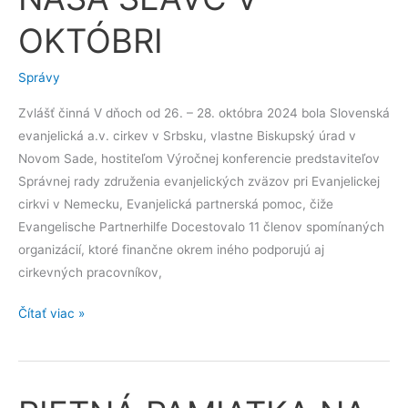
SEAVC
OKTÓBRI
V
OKTÓBRI
Správy
Zvlášť činná V dňoch od 26. – 28. októbra 2024 bola Slovenská
evanjelická a.v. cirkev v Srbsku, vlastne Biskupský úrad v
Novom Sade, hostiteľom Výročnej konferencie predstaviteľov
Správnej rady združenia evanjelických zväzov pri Evanjelickej
cirkvi v Nemecku, Evanjelická partnerská pomoc, čiže
Evangelische Partnerhilfe Docestovalo 11 členov spomínaných
organizácií, ktoré finančne okrem iného podporujú aj
cirkevných pracovníkov,
Čítať viac »
PIETNÁ