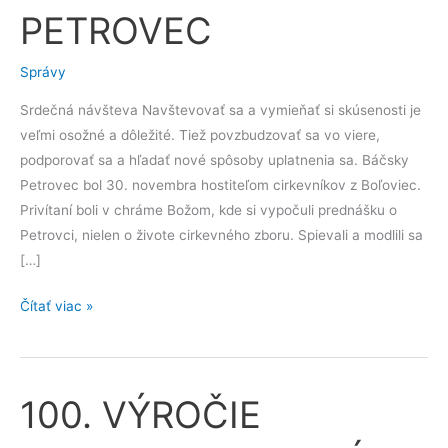
k
PETROVEC
PETROVEC
Správy
Srdečná návšteva Navštevovať sa a vymieňať si skúsenosti je
veľmi osožné a dôležité. Tiež povzbudzovať sa vo viere,
podporovať sa a hľadať nové spôsoby uplatnenia sa. Báčsky
Petrovec bol 30. novembra hostiteľom cirkevníkov z Boľoviec.
Privítaní boli v chráme Božom, kde si vypočuli prednášku o
Petrovci, nielen o živote cirkevného zboru. Spievali a modlili sa
[…]
Čítať viac »
100. VÝROČIE
100.
VÝROČIE