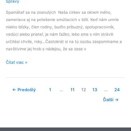
NEZABUDLI
Správy
Spamätať sa na zosnulých Naša cirkev sa okrem iného,
zameriava aj na potešenie smútiacich v ɓôli. Keď nám umrie
niekto blízky, člen rodiny, buďto príbuzný, spolupracovník,
vedúci alebo priateľ, je nám ťažko, lebo sme s ním strávili
určitési chvíle, roky…Častokrát si na tú osobu zaspomíname a
navštívime jej hrob s nádejou, že sa zase v
Čítať viac »
←
Predošlý
1
…
11
12
13
…
24
Ďalší
→