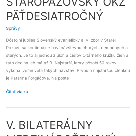
STAROPAZOVSKÝ OKŽ
OKŽ
PÄŤDESIATROČNÝ
PÄŤDESIATROČNÝ
Správy
Dôstojní jubilea Slovenský evanjelický a. v. zbor v Starej
Pazove sa kontinuálne baví návštevou chorých, nemocných a
starých. Je to aj jednou z úloh a cieľov Oltárneho krúžku žien a
táto dedina ich má až 3. Najstarší, ktorý pôsobí 50 rokov
vykonal veľmi veľa takých návštev. Prvou a najstaršou členkou
je Katarína Forgáčová. Na poste
Čítať viac »
V. BILATERÁLNY
V.
BILATERÁLNY