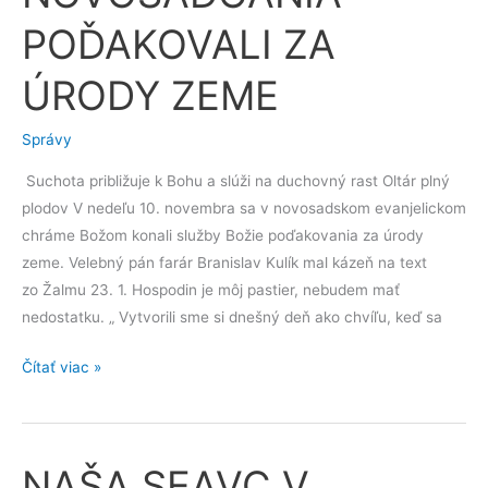
POĎAKOVALI
POĎAKOVALI ZA
ZA
ÚRODY
ÚRODY ZEME
ZEME
Správy
Suchota približuje k Bohu a slúži na duchovný rast Oltár plný
plodov V nedeľu 10. novembra sa v novosadskom evanjelickom
chráme Božom konali služby Božie poďakovania za úrody
zeme. Velebný pán farár Branislav Kulík mal kázeň na text
zo Žalmu 23. 1. Hospodin je môj pastier, nebudem mať
nedostatku. „ Vytvorili sme si dnešný deň ako chvíľu, keď sa
Čítať viac »
NAŠA SEAVC V
NAŠA