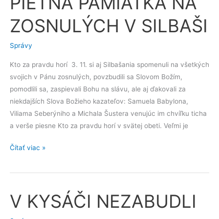
PIETNÁ PAMIATKA NA
PAMIATKA
ZOSNULÝCH V SILBAŠI
NA
ZOSNULÝCH
Správy
V
SILBAŠI
Kto za pravdu horí 3. 11. si aj Silbašania spomenuli na všetkých
svojich v Pánu zosnulých, povzbudili sa Slovom Božím,
pomodlili sa, zaspievali Bohu na slávu, ale aj ďakovali za
niekdajších Slova Božieho kazateľov: Samuela Babylona,
Viliama Seberýniho a Michala Šustera venujúc im chvíľku ticha
a verše piesne Kto za pravdu horí v svätej obeti. Veľmi je
Čítať viac »
V KYSÁČI NEZABUDLI
V
KYSÁČI