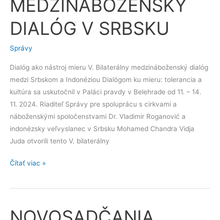
MEDZINÁBOŽENSKÝ
MEDZINÁBOŽENSKÝ
DIALÓG
DIALÓG V SRBSKU
V
SRBSKU
Správy
Dialóg ako nástroj mieru V. Bilaterálny medzináboženský dialóg
medzi Srbskom a Indonéziou Dialógom ku mieru: tolerancia a
kultúra sa uskutočnil v Paláci pravdy v Belehrade od 11. – 14.
11. 2024. Riaditeľ Správy pre spoluprácu s cirkvami a
náboženskými spoločenstvami Dr. Vladimir Roganović a
indonézsky veľvyslanec v Srbsku Mohamed Chandra Vidja
Juda otvorili tento V. bilaterálny
Čítať viac »
NOVOSADČANIA
NOVOSADČANIA