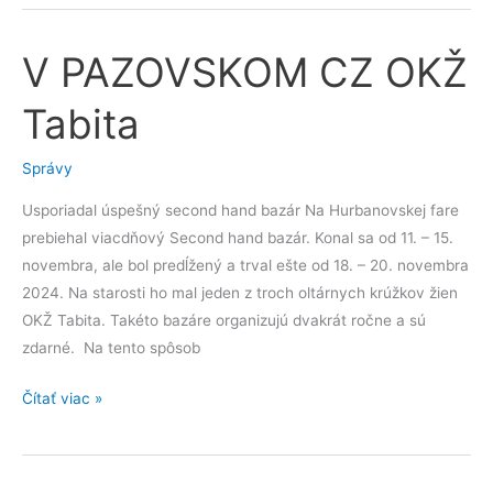
V PAZOVSKOM CZ OKŽ
V
PAZOVSKOM
Tabita
CZ
OKŽ
Správy
Tabita
Usporiadal úspešný second hand bazár Na Hurbanovskej fare
prebiehal viacdňový Second hand bazár. Konal sa od 11. – 15.
novembra, ale bol predĺžený a trval ešte od 18. – 20. novembra
2024. Na starosti ho mal jeden z troch oltárnych krúžkov žien
OKŽ Tabita. Takéto bazáre organizujú dvakrát ročne a sú
zdarné. Na tento spôsob
Čítať viac »