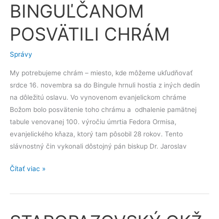
BINGUĽČANOM
BINGUĽČANOM
POSVÄTILI
POSVÄTILI CHRÁM
CHRÁM
Správy
My potrebujeme chrám – miesto, kde môžeme ukľudňovať
srdce 16. novembra sa do Bingule hrnuli hostia z iných dedín
na dôležitú oslavu. Vo vynovenom evanjelickom chráme
Božom bolo posvätenie toho chrámu a odhalenie pamätnej
tabule venovanej 100. výročiu úmrtia Fedora Ormisa,
evanjelického kňaza, ktorý tam pôsobil 28 rokov. Tento
slávnostný čin vykonali dôstojný pán biskup Dr. Jaroslav
Čítať viac »
STAROPAZOVSKÝ