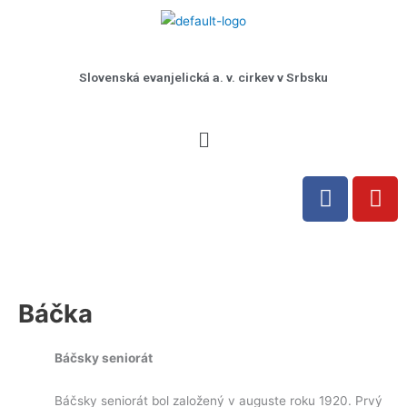
Preskočiť
na
obsah
Slovenská evanjelická a. v. cirkev v Srbsku
Menu
F
Y
a
o
c
u
e
t
b
u
o
b
Báčka
o
e
k
Báčsky seniorát
Báčsky seniorát bol založený v auguste roku 1920. Prvý