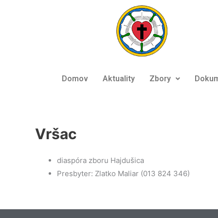
Preskočiť
na
obsah
Domov
Aktuality
Zbory
Dokum
Vršac
diaspóra zboru Hajdušica
Presbyter: Zlatko Maliar (013 824 346)