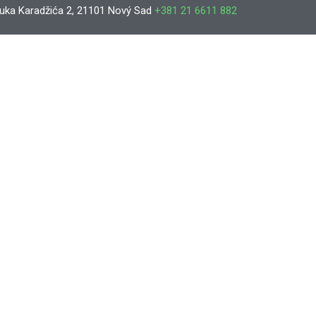
uka Karadžića 2, 21101 Nový Sad
+381 21 6611 882