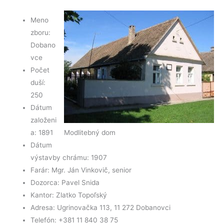
k
Meno
zboru:
Dobano
vce
Počet
duší:
250
Dátum
založeni
Modlitebný dom
a: 1891
Dátum
výstavby chrámu: 1907
Farár: Mgr. Ján Vinkovič, senior
Dozorca: Pavel Snida
Kantor: Zlatko Topoľský
Adresa: Ugrinovačka 113, 11 272 Dobanovci
Telefón: +381 11 840 38 75