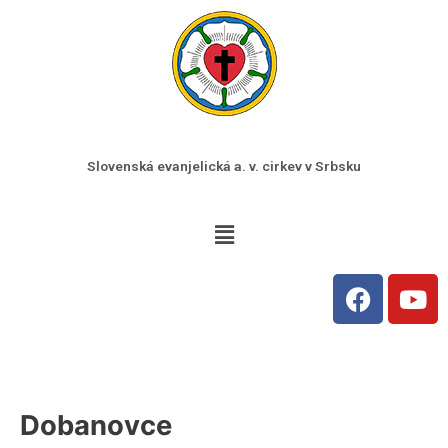
Preskočiť
na
obsah
Slovenská evanjelická a. v. cirkev v Srbsku
Menu
F
Y
a
o
c
u
e
t
b
u
o
b
Dobanovce
o
e