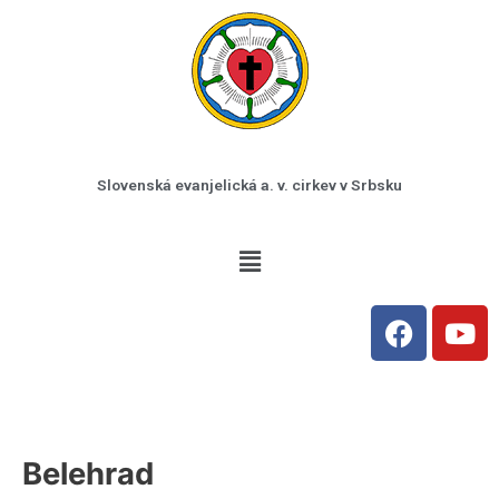
Preskočiť
na
obsah
Slovenská evanjelická a. v. cirkev v Srbsku
Menu
F
Y
a
o
c
u
e
t
b
u
o
b
Belehrad
o
e