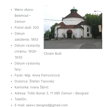
k
Meno zboru:
Belehrad –
Zemun
Počet duší: 200
Dátum
založenia: 1853
Dátum výstavby
chrámu: 1926-
Chrám Boží
1930
Dátum výstavby
fary:
Farár: Mgr. Anna Petrovićová
Dozorca: Štefan Tisovský
Kantorka: Ivana Šljivić
Adresa: Tošin Bunar 2, 11 080 Zemun – Beograd
Telefón:
E-mail: seavc.beograd@gmail.com