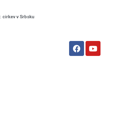
. cirkev v Srbsku
F
Y
a
o
c
u
e
t
b
u
o
b
o
e
k