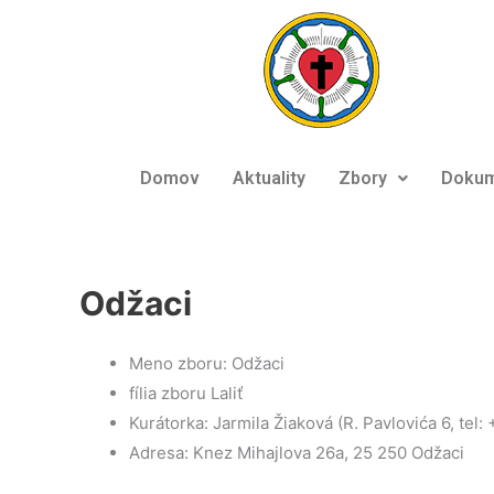
Preskočiť
na
obsah
Domov
Aktuality
Zbory
Dokum
Odžaci
Meno zboru: Odžaci
fília zboru Laliť
Kurátorka: Jarmila Žiaková (R. Pavlovića 6, tel
Adresa: Knez Mihajlova 26a, 25 250 Odžaci