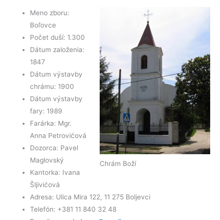
k
Meno zboru:
Boľovce
Počet duší: 1.300
Dátum založenia:
1847
Dátum výstavby
chrámu: 1900
Dátum výstavby
fary: 1989
Farárka: Mgr.
Anna Petrovićová
Dozorca: Pavel
Maglovský
Chrám Boží
Kantorka: Ivana
Šljivićová
Adresa: Ulica Mira 122, 11 275 Boljevci
Telefón: +381 11 840 32 48