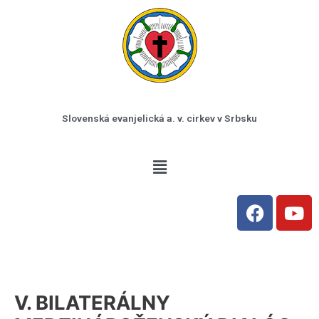
Preskočiť
na
obsah
Slovenská evanjelická a. v. cirkev v Srbsku
Menu
F
Y
a
o
c
u
e
t
b
u
o
b
V. BILATERÁLNY
o
e