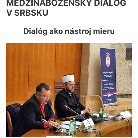
MEDZINÁBOŽENSKÝ DIALÓG
k
V SRBSKU
Dialóg ako nástroj mieru