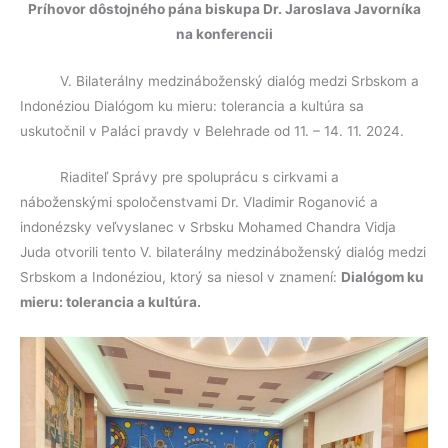
Príhovor dôstojného pána biskupa Dr. Jaroslava Javorníka
na konferencii
V. Bilaterálny medzináboženský dialóg medzi Srbskom a
Indonéziou Dialógom ku mieru: tolerancia a kultúra sa
uskutočnil v Paláci pravdy v Belehrade od 11. – 14. 11. 2024.
Riaditeľ Správy pre spoluprácu s cirkvami a
náboženskými spoločenstvami Dr. Vladimir Roganović a
indonézsky veľvyslanec v Srbsku Mohamed Chandra Vidja
Juda otvorili tento V. bilaterálny medzináboženský dialóg medzi
Srbskom a Indonéziou, ktorý sa niesol v znamení:
Dialógom ku
mieru: tolerancia a kultúra.