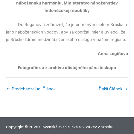
náboženskú harmóniu, Ministerstvo náboženstiev
Indonézskej republiky
Dr. Roganović zdôraznil, že je prioritným cieľom Srbska a
jeho náboženských vodcov, aby sa dodržal mier a uviedol, že
je Srbsko lídrom medzináboženského dialógu v našom regióne.
Anna Legíňová
Fotografie sú z archívu dôstojného pána biskupa
←
Predchádzajúci Článok
Ďalší Článok
→
Copyright © 2026 Slovenská evanjelická a. v. cirkev v Srbsku