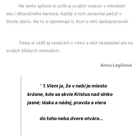
Na tento spôsob si uctili aj svojich vodcov v minulosti
ako i dlhoročného kantora. Každý z nich zanechal pečať v
živote zboru. Na to si spomínajú tí, ktorí s nimi spolupracovali.
Treba si vážiť aj vedúcich v cirkvi a tiež nezabúdať ani na
svojich blízkych zosnulých.
Anna Legíňová
“
1. Viem ja, že v nebi je miesto
krásne,
kde sa skvie Kristus nad slnko
jasné;
láska a nádej, pravda a viera
do toho neba dvere otvára…