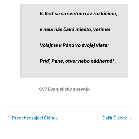
5. Keď sa so svetom raz rozlúčime,
v nebi nás čaká miesto, veríme!
Volajme k Pánu vo svojej viere:
Príď, Pane, otvor nebo nádherné! „
697 Evanjelický spevník
←
Predchádzajúci Článok
Ďalší Článok
→