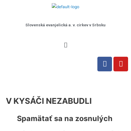
Preskočiť
na
obsah
Slovenská evanjelická a. v. cirkev v Srbsku
Menu
F
Y
a
o
c
u
e
t
b
u
o
b
V KYSÁČI NEZABUDLI
o
e
k
Spamätať sa na zosnulých