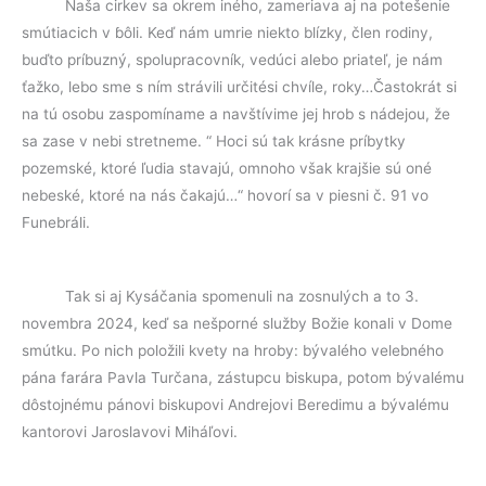
Naša cirkev sa okrem iného, zameriava aj na potešenie
smútiacich v ɓôli. Keď nám umrie niekto blízky, člen rodiny,
buďto príbuzný, spolupracovník, vedúci alebo priateľ, je nám
ťažko, lebo sme s ním strávili určitési chvíle, roky…Častokrát si
na tú osobu zaspomíname a navštívime jej hrob s nádejou, že
sa zase v nebi stretneme. “ Hoci sú tak krásne príbytky
pozemské, ktoré ľudia stavajú, omnoho však krajšie sú oné
nebeské, ktoré na nás čakajú…“ hovorí sa v piesni č. 91 vo
Funebráli.
Tak si aj Kysáčania spomenuli na zosnulých a to 3.
novembra 2024, keď sa nešporné služby Božie konali v Dome
smútku. Po nich položili kvety na hroby: bývalého velebného
pána farára Pavla Turčana, zástupcu biskupa, potom bývalému
dôstojnému pánovi biskupovi Andrejovi Beredimu a bývalému
kantorovi Jaroslavovi Miháľovi.