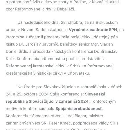
a potom navštívila cirkevné zbory v Padine, v Kovačici, ako i
zbor Reformovanej cirkvi v Debeljači.
Už nasledujúceho dňa, 28. októbra, sa na Biskupskom
úrade v Novom Sade uskutočnilo
Výročné zasadnutie EPH
, na
ktorom sa zúčastnili predstavitelia našej cirkvi: dôstojný pán
biskup Dr. Jaroslav Javorník, banátsky senior Mgr. Slađan
Daniel Srdić a predseda kňazských konferencií Dr. Branislav
Kulík. Konferenciu prítomnosťou poctili i predstavitelia
Reformovanej kresťanskej cirkvi v Srbsku a Reformovanej
kresťanskej kalvinistickej cirkvi v Chorvátsku.
Na Úrade pre Slovákov žijúcich v zahraničí bola v dňoch
24. a 25. októbra 2024 Stála konferencia:
Slovenská
republika a Slováci žijúci v zahraničí 2024.
Tohtoročným
motívom konferencie bolo
Spájanie pre
budúcnosť
.
Konferenciu slávnostne otvorili Juraj Blanár, minister
zahraničných vecí SR, Peter Kmec, podpredseda vlády SR a