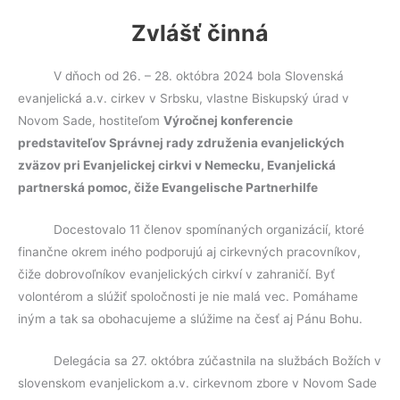
k
Zvlášť činná
V dňoch od 26. – 28. októbra 2024 bola Slovenská
evanjelická a.v. cirkev v Srbsku, vlastne Biskupský úrad v
Novom Sade, hostiteľom
Výročnej konferencie
predstaviteľov Správnej rady združenia evanjelických
zväzov pri Evanjelickej cirkvi v Nemecku, Evanjelická
partnerská pomoc, čiže Evangelische Partnerhilfe
Docestovalo 11 členov spomínaných organizácií, ktoré
finančne okrem iného podporujú aj cirkevných pracovníkov,
čiže dobrovoľníkov evanjelických cirkví v zahraničí. Byť
volontérom a slúžiť spoločnosti je nie malá vec. Pomáhame
iným a tak sa obohacujeme a slúžime na česť aj Pánu Bohu.
Delegácia sa 27. októbra zúčastnila na službách Božích v
slovenskom evanjelickom a.v. cirkevnom zbore v Novom Sade