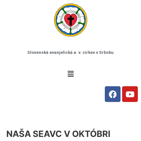
Preskočiť
na
obsah
Slovenská evanjelická a. v. cirkev v Srbsku
Menu
F
Y
a
o
c
u
e
t
b
u
o
b
NAŠA SEAVC V OKTÓBRI
o
e