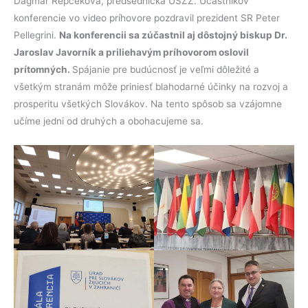
Dagmar Repčeková, predsedníčka ÚSŽZ. Účastníkov
konferencie vo video príhovore pozdravil prezident SR Peter
Pellegrini.
Na konferencii sa zúčastnil aj dôstojný biskup Dr.
Jaroslav Javorník a priliehavým príhovorom oslovil
prítomných.
Spájanie pre budúcnosť je veľmi dôležité a
všetkým stranám môže priniesť blahodarné účinky na rozvoj a
prosperitu všetkých Slovákov. Na tento spôsob sa vzájomne
učíme jedni od druhých a obohacujeme sa.