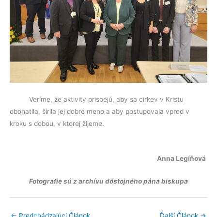
Veríme, že aktivity prispejú, aby sa cirkev v Kristu
obohatila, šírila jej dobré meno a aby postupovala vpred v
kroku s dobou, v ktorej žijeme.
Anna Legíňová
Fotografie sú z archívu dôstojného pána biskupa
←
Predchádzajúci Článok
Ďalší Článok
→