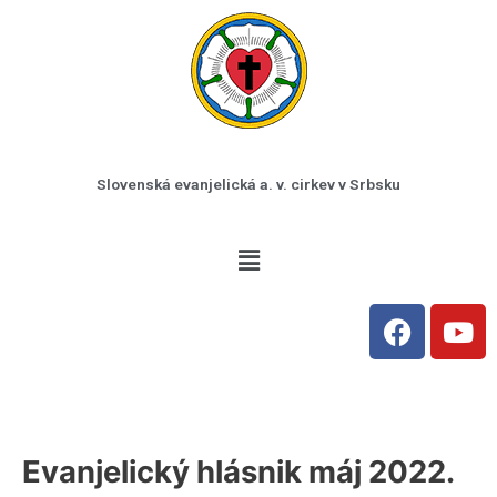
Preskočiť
na
obsah
Slovenská evanjelická a. v. cirkev v Srbsku
Menu
F
Y
a
o
c
u
e
t
b
u
o
b
Evanjelický hlásnik máj 2022.
o
e