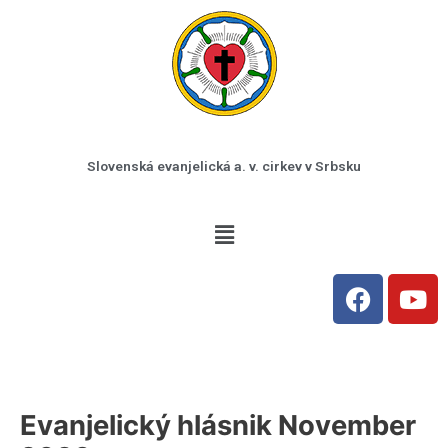
Preskočiť
na
obsah
Slovenská evanjelická a. v. cirkev v Srbsku
Menu
F
Y
a
o
c
u
e
t
b
u
o
b
Evanjelický hlásnik November
o
e