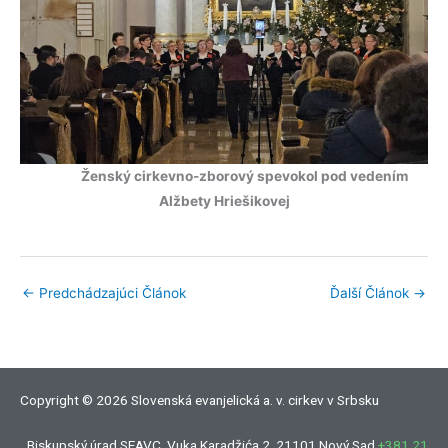
Ženský cirkevno-zborový spevokol pod vedením
Alžbety Hriešikovej
←
Predchádzajúci Článok
Ďalší Článok
→
Copyright © 2026 Slovenská evanjelická a. v. cirkev v Srbsku
Biskupský úrad SEAVC, Vuka Karadžića 2, 21101 Nový Sad
+381 21