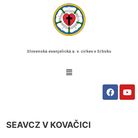
Preskočiť
na
obsah
Slovenská evanjelická a. v. cirkev v Srbsku
Menu
F
Y
a
o
c
u
e
t
b
u
SEAVCZ V KOVAČICI
o
b
o
e