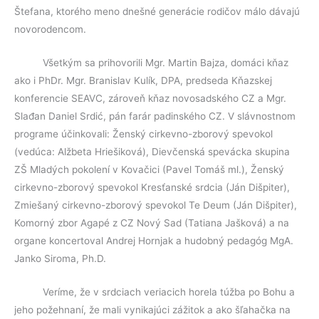
Štefana, ktorého meno dnešné generácie rodičov málo dávajú
novorodencom.
Všetkým sa prihovorili Mgr. Martin Bajza, domáci kňaz
ako i PhDr. Mgr. Branislav Kulík, DPA, predseda Kňazskej
konferencie SEAVC, zároveň kňaz novosadského CZ a Mgr.
Slađan Daniel Srdić, pán farár padinského CZ. V slávnostnom
programe účinkovali: Ženský cirkevno-zborový spevokol
(vedúca: Alžbeta Hriešiková), Dievčenská spevácka skupina
ZŠ Mladých pokolení v Kovačici (Pavel Tomáš ml.), Ženský
cirkevno-zborový spevokol Kresťanské srdcia (Ján Dišpiter),
Zmiešaný cirkevno-zborový spevokol Te Deum (Ján Dišpiter),
Komorný zbor Agapé z CZ Nový Sad (Tatiana Jašková) a na
organe koncertoval Andrej Hornjak a hudobný pedagóg MgA.
Janko Siroma, Ph.D.
Veríme, že v srdciach veriacich horela túžba po Bohu a
jeho požehnaní, že mali vynikajúci zážitok a ako šľahačka na