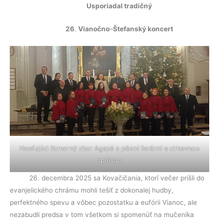
k
Usporiadal tradičný
26
.
Vianočno
–
Štefanský koncert
Hosťujúci Komorný zbor Agapé s pánmi farármi a cirkevnou
správou
26. decembra 2025 sa Kovačičania, ktorí večer prišli do
evanjelického chrámu mohli tešiť z dokonalej hudby,
perfektného spevu a vôbec pozostatku a eufórii Vianoc, ale
nezabudli predsa v tom všetkom si spomenúť na mučeníka