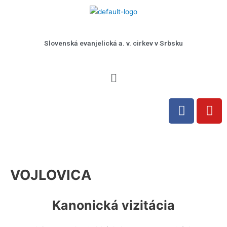
Preskočiť
na
obsah
Slovenská evanjelická a. v. cirkev v Srbsku
Menu
F
Y
a
o
c
u
e
t
b
u
o
b
VOJLOVICA
o
e
k
Kanonická vizitácia