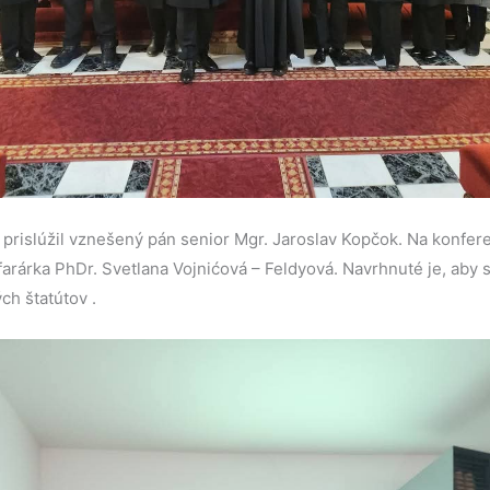
prislúžil vznešený pán senior Mgr. Jaroslav Kopčok. Na konfere
arárka PhDr. Svetlana Vojnićová – Feldyová. Navrhnuté je, aby s
ch štatútov .