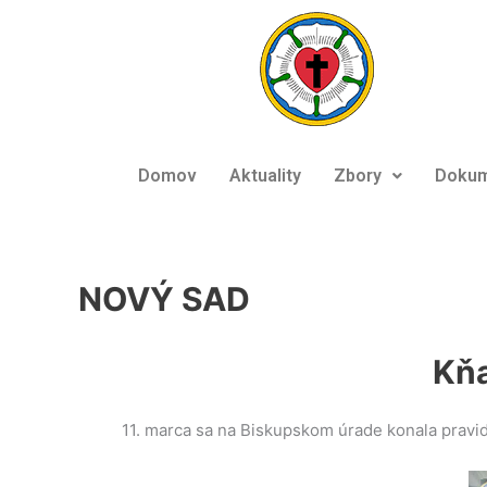
Preskočiť
na
obsah
Domov
Aktuality
Zbory
Dokum
NOVÝ SAD
Kňa
11. marca sa na Biskupskom úrade konala prav