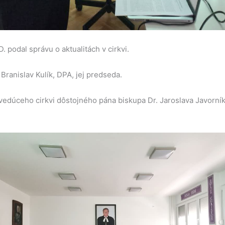
 podal správu o aktualitách v cirkvi.
Branislav Kulík, DPA, jej predseda.
 vedúceho cirkvi dôstojného pána biskupa Dr. Jaroslava Javorní