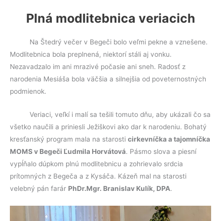
k
Plná modlitebnica veriacich
Na Štedrý večer v Begeči bolo veľmi pekne a vznešene.
Modlitebnica bola preplnená, niektorí stáli aj vonku.
Nezavadzalo im ani mrazivé počasie ani sneh. Radosť z
narodenia Mesiáša bola väčšia a silnejšia od poveternostných
podmienok.
Veriaci, veľkí i malí sa tešili tomuto dňu, aby ukázali čo sa
všetko naučili a priniesli Ježiškovi ako dar k narodeniu. Bohatý
kresťanský program mala na starosti
cirkevníčka a tajomníčka
MOMS v Begeči Ľudmila Horvátová
. Pásmo slova a piesní
vypĺňalo dúpkom plnú modlitebnicu a zohrievalo srdcia
prítomných z Begeča a z Kysáča. Kázeň mal na starosti
velebný pán farár
PhDr.Mgr. Branislav Kulík, DPA
.