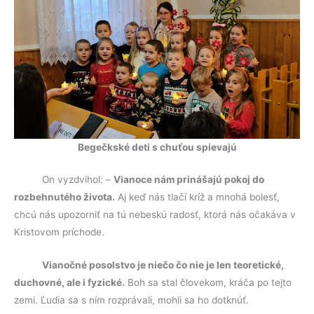
Begečkské deti s chuťou spievajú
On vyzdvihol: –
Vianoce nám prinášajú pokoj do
rozbehnutého života.
Aj keď nás tlačí kríž a mnohá bolesť,
chcú nás upozorniť na tú nebeskú radosť, ktorá nás očakáva v
Kristovom príchode.
Vianočné posolstvo je niečo čo nie je len teoretické,
duchovné, ale i fyzické.
Boh sa stal človekom, kráča po tejto
zemi. Ľudia sa s ním rozprávali, mohli sa ho dotknúť.