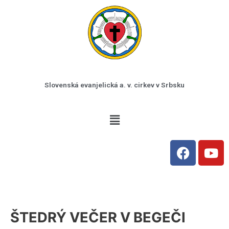
Preskočiť
na
obsah
Slovenská evanjelická a. v. cirkev v Srbsku
Menu
F
Y
a
o
c
u
e
t
b
u
o
b
ŠTEDRÝ VEČER V BEGEČI
o
e