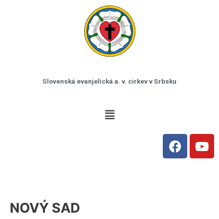
Preskočiť
na
obsah
Slovenská evanjelická a. v. cirkev v Srbsku
Menu
F
Y
a
o
c
u
e
t
b
u
o
b
NOVÝ SAD
o
e