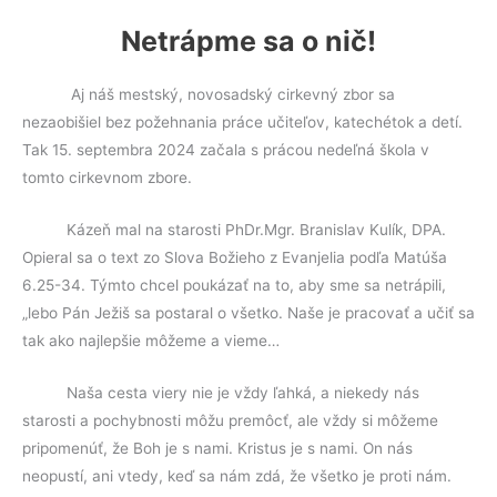
k
Netrápme sa o nič!
Aj náš mestský, novosadský cirkevný zbor sa
nezaobišiel bez požehnania práce učiteľov, katechétok a detí.
Tak 15. septembra 2024 začala s prácou nedeľná škola v
tomto cirkevnom zbore.
Kázeň mal na starosti PhDr.Mgr. Branislav Kulík, DPA.
Opieral sa o text zo Slova Božieho z Evanjelia podľa Matúša
6.25-34. Týmto chcel poukázať na to, aby sme sa netrápili,
„lebo Pán Ježiš sa postaral o všetko. Naše je pracovať a učiť sa
tak ako najlepšie môžeme a vieme…
Naša cesta viery nie je vždy ľahká, a niekedy nás
starosti a pochybnosti môžu premôcť, ale vždy si môžeme
pripomenúť, že Boh je s nami. Kristus je s nami. On nás
neopustí, ani vtedy, keď sa nám zdá, že všetko je proti nám.