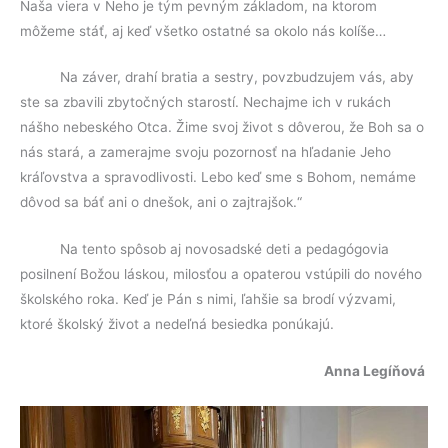
Naša viera v Neho je tým pevným základom, na ktorom
môžeme stáť, aj keď všetko ostatné sa okolo nás kolíše…
Na záver, drahí bratia a sestry, povzbudzujem vás, aby
ste sa zbavili zbytočných starostí. Nechajme ich v rukách
nášho nebeského Otca. Žime svoj život s dôverou, že Boh sa o
nás stará, a zamerajme svoju pozornosť na hľadanie Jeho
kráľovstva a spravodlivosti. Lebo keď sme s Bohom, nemáme
dôvod sa báť ani o dnešok, ani o zajtrajšok.“
Na tento spôsob aj novosadské deti a pedagógovia
posilnení Božou láskou, milosťou a opaterou vstúpili do nového
školského roka. Keď je Pán s nimi, ľahšie sa brodí výzvami,
ktoré školský život a nedeľná besiedka ponúkajú.
Anna Legíňová