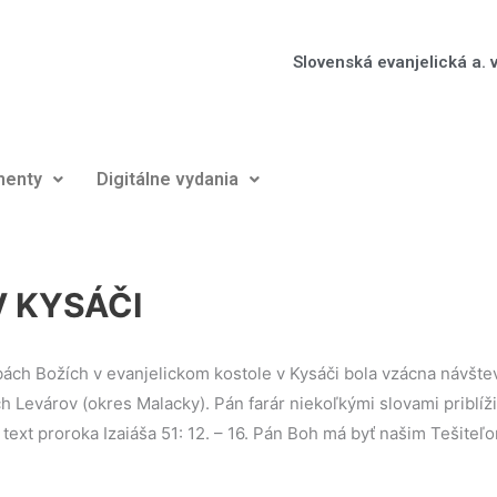
Slovenská evanjelická a. v
enty
Digitálne vydania
V KYSÁČI
ch Božích v evanjelickom kostole v Kysáči bola vzácna návštev
Levárov (okres Malacky). Pán farár niekoľkými slovami priblíži
ext proroka Izaiáša 51: 12. – 16. Pán Boh má byť našim Tešiteľo