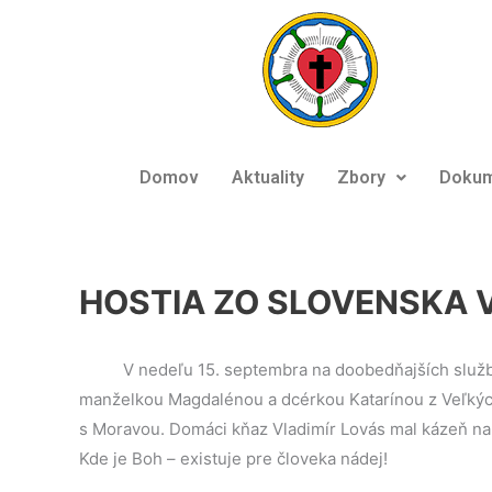
Preskočiť
na
obsah
Domov
Aktuality
Zbory
Dokum
HOSTIA ZO SLOVENSKA 
V nedeľu 15. septembra na doobedňajších službá
manželkou Magdalénou a dcérkou Katarínou z Veľkých 
s Moravou. Domáci kňaz Vladimír Lovás mal kázeň na t
Kde je Boh – existuje pre človeka nádej!