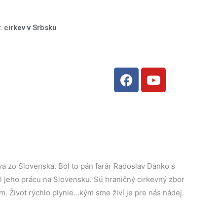
. cirkev v Srbsku
F
Y
a
o
c
u
e
t
b
u
o
b
o
e
k
a zo Slovenska. Bol to pán farár Radoslav Danko s
l jeho prácu na Slovensku. Sú hraničný cirkevný zbor
m. Život rýchlo plynie…kým sme živí je pre nás nádej.