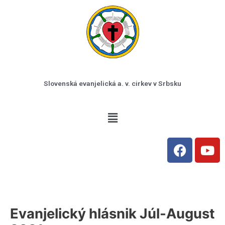
Preskočiť
na
obsah
Slovenská evanjelická a. v. cirkev v Srbsku
Menu
F
Y
a
o
c
u
e
t
b
u
o
b
Evanjelický hlásnik Júl-August
o
e