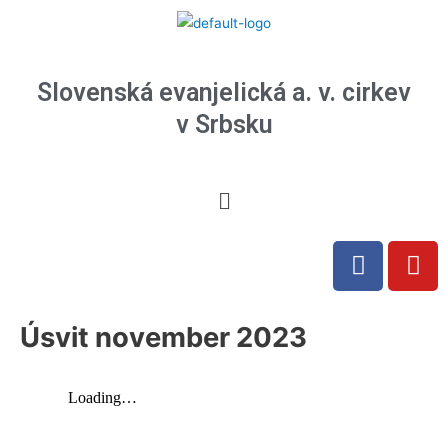
Preskočiť
na
obsah
Slovenská evanjelická a. v. cirkev
v Srbsku
Menu
F
Y
a
o
c
u
e
t
Úsvit november 2023
b
u
o
b
o
e
k