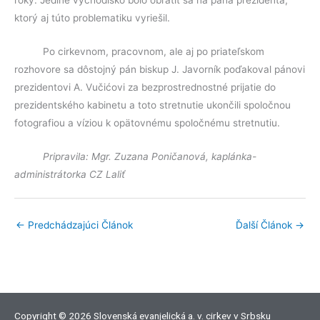
roky. Jediné východisko bolo obrátiť sa na pána prezidenta,
ktorý aj túto problematiku vyriešil.
Po cirkevnom, pracovnom, ale aj po priateľskom
rozhovore sa dôstojný pán biskup J. Javorník poďakoval pánovi
prezidentovi A. Vučićovi za bezprostrednostné prijatie do
prezidentského kabinetu a toto stretnutie ukončili spoločnou
fotografiou a víziou k opätovnému spoločnému stretnutiu.
Pripravila: Mgr. Zuzana Poničanová, kaplánka-
administrátorka CZ Laliť
←
Predchádzajúci Článok
Ďalší Článok
→
Copyright © 2026 Slovenská evanjelická a. v. cirkev v Srbsku