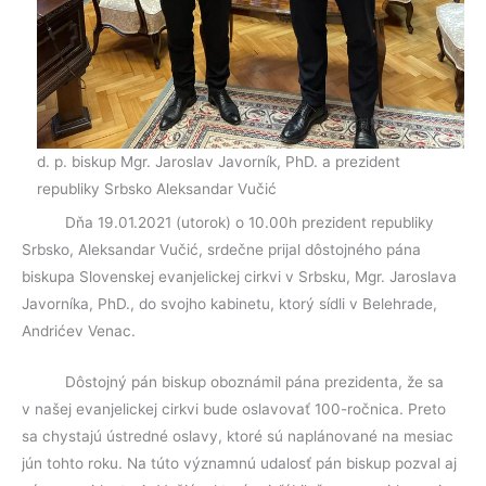
d. p. biskup Mgr. Jaroslav Javorník, PhD. a prezident
republiky Srbsko Aleksandar Vučić
Dňa 19.01.2021 (utorok) o 10.00h prezident republiky
Srbsko, Aleksandar Vučić, srdečne prijal dôstojného pána
biskupa Slovenskej evanjelickej cirkvi v Srbsku, Mgr. Jaroslava
Javorníka, PhD., do svojho kabinetu, ktorý sídli v Belehrade,
Andrićev Venac.
Dôstojný pán biskup oboznámil pána prezidenta, že sa
v našej evanjelickej cirkvi bude oslavovať 100-ročnica. Preto
sa chystajú ústredné oslavy, ktoré sú naplánované na mesiac
jún tohto roku. Na túto významnú udalosť pán biskup pozval aj