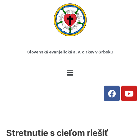
Preskočiť
na
obsah
Slovenská evanjelická a. v. cirkev v Srbsku
Menu
F
Y
a
o
c
u
e
t
b
u
o
b
Stretnutie s cieľom riešiť
o
e