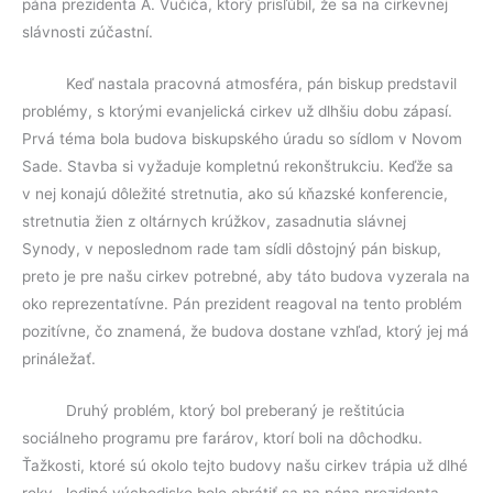
pána prezidenta A. Vučića, ktorý prisľúbil, že sa na cirkevnej
slávnosti zúčastní.
Keď nastala pracovná atmosféra, pán biskup predstavil
problémy, s ktorými evanjelická cirkev už dlhšiu dobu zápasí.
Prvá téma bola budova biskupského úradu so sídlom v Novom
Sade. Stavba si vyžaduje kompletnú rekonštrukciu. Keďže sa
v nej konajú dôležité stretnutia, ako sú kňazské konferencie,
stretnutia žien z oltárnych krúžkov, zasadnutia slávnej
Synody, v neposlednom rade tam sídli dôstojný pán biskup,
preto je pre našu cirkev potrebné, aby táto budova vyzerala na
oko reprezentatívne. Pán prezident reagoval na tento problém
pozitívne, čo znamená, že budova dostane vzhľad, ktorý jej má
prináležať.
Druhý problém, ktorý bol preberaný je reštitúcia
sociálneho programu pre farárov, ktorí boli na dôchodku.
Ťažkosti, ktoré sú okolo tejto budovy našu cirkev trápia už dlhé